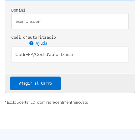
Domini
Codi d'autorització
Ajuda
Afegir al Carro
* Exclou certs TLD i dominis recentment renovats