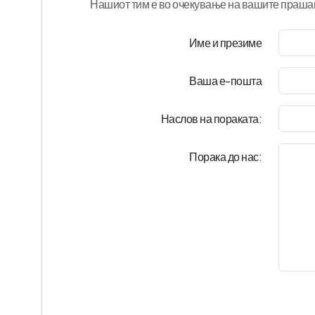
Нашиот тим е во очекување на вашите праша
Име и презиме
Ваша е-пошта
Наслов на пораката:
Порака до нас: